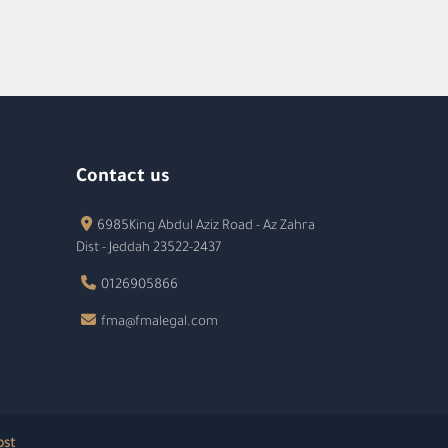
Contact us
6985King Abdul Aziz Road - Az Zahra
Dist - Jeddah 23522-2437
0126905866
fma@fmalegal.com
ost