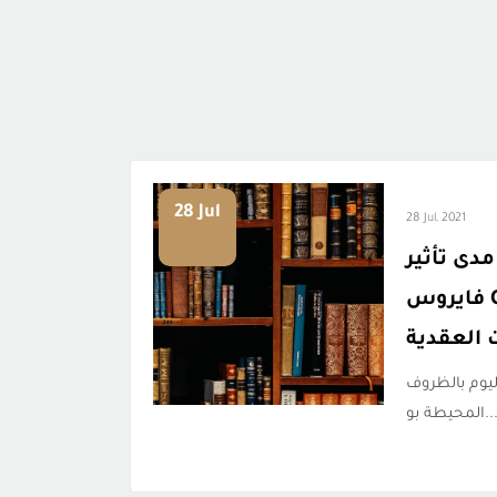
28 Jul
28 Jul, 2021
دى تأثير
فايروس COVID19 على
ت العقدية
اليوم بالظروف
المحيطة بو..